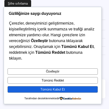
Şifre sıfırlama
Son Eklenenler
Gizliliğinize saygı duyuyoruz
Çerezler, deneyiminizi geliştirmemize,
Asya Maden İnşaat Taahhüt San. Tic. Ltd. Şti
kişiselleştirilmiş içerik sunmamıza ve trafiği analiz
ARDANUÇ – 5 REGÜLATÖRÜ ve HES İNŞAATI
etmemize yardımcı olur. Hangi çerezlere izin
vereceğinizi
Özelleştir
butonuna tıklayarak
YUSUFELİ HES İRTİBATLARI TASFİYE TÜNELİ
seçebilirsiniz. Onaylamak için
Tümünü Kabul Et
,
TORUL BARAJI ARAMA TÜNELLERİ
reddetmek için
Tümünü Reddet
butonuna
tıklayın.
ULUOVA YEDİKIR BARAJI SULAMA TÜNELİ
Özelleştir
Tümünü Reddet
Copyright © 2026
ASYA MADEN
Theme: Complete
Tümünü Kabul Et
Blog By
Adore Themes
.
Tarafından desteklenmektedir