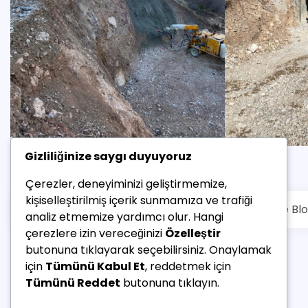
Gizliliğinize saygı duyuyoruz
Çerezler, deneyiminizi geliştirmemize,
kişiselleştirilmiş içerik sunmamıza ve trafiği
Copyright © 2026
ASYA MADEN
Theme: Complete Bl
analiz etmemize yardımcı olur. Hangi
çerezlere izin vereceğinizi
Özelleştir
butonuna tıklayarak seçebilirsiniz. Onaylamak
için
Tümünü Kabul Et
, reddetmek için
Tümünü Reddet
butonuna tıklayın.