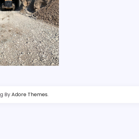
og By
Adore Themes
.