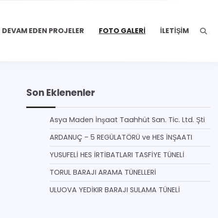
DEVAM EDEN PROJELER
FOTO GALERI
İLETIŞIM
Son Eklenenler
Asya Maden İnşaat Taahhüt San. Tic. Ltd. Şti
ARDANUÇ – 5 REGÜLATÖRÜ ve HES İNŞAATI
YUSUFELİ HES İRTİBATLARI TASFİYE TÜNELİ
TORUL BARAJI ARAMA TÜNELLERİ
ULUOVA YEDİKIR BARAJI SULAMA TÜNELİ